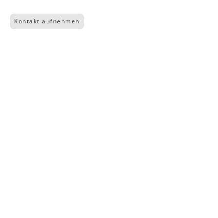
Kontakt aufnehmen
Impressum
┃
Datenschutz
© Copyright. Alle Rechte vorbehalten.